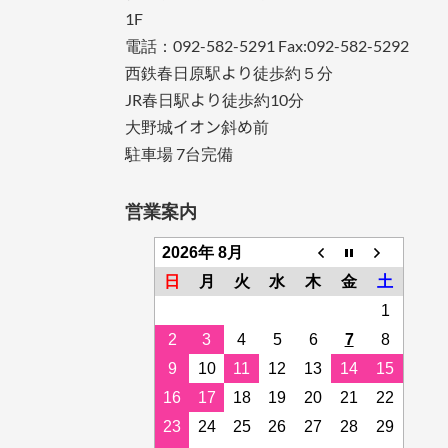
1F
電話：092-582-5291 Fax:092-582-5292
西鉄春日原駅より徒歩約５分
JR春日駅より徒歩約10分
大野城イオン斜め前
駐車場 7台完備
営業案内
2026年 8月
日
月
火
水
木
金
土
1
2
3
4
5
6
7
8
9
10
11
12
13
14
15
16
17
18
19
20
21
22
23
24
25
26
27
28
29