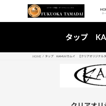
コ
ナ
ン
ビ
HO
テ
ゲ
ホ
ン
ー
ツ
シ
へ
ョ
タップ K
ス
ン
キ
に
移
ッ
動
プ
HOME
タップ KAMUI/カムイ 【クリアオリジナル
クリアオリ