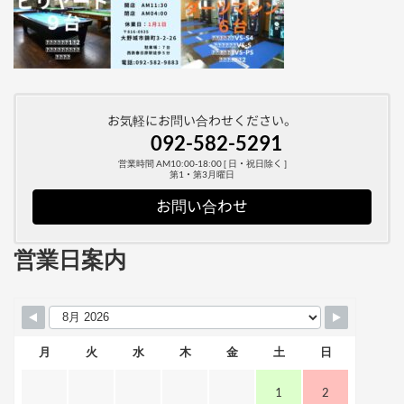
お気軽にお問い合わせください。
092-582-5291
営業時間 AM10:00-18:00 [ 日・祝日除く ]
第1・第3月曜日
お問い合わせ
営業日案内
月
火
水
木
金
土
日
1
2